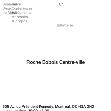
Semaine
Salon
En
Design
Conférences
de Montréal
Événements
Adresses
À propos
Billetterie
Roche Bobois Centre-ville
505 Av. du Président-Kennedy, Montréal, QC H3A 3H2
Lundi-vendredi 10:00⏤18:00