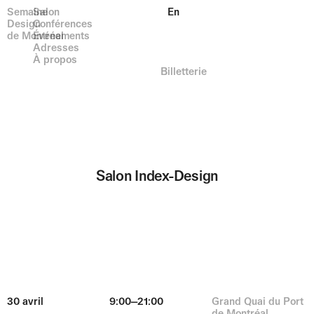
Semaine
Salon
En
Design
Conférences
de Montréal
Événements
Adresses
À propos
Billetterie
Salon Index-Design
30 avril
9:00—21:00
Grand Quai du Port
de Montréal