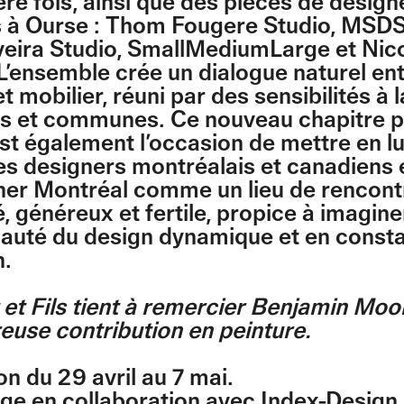
ère fois, ainsi que des pièces de design
 à Ourse : Thom Fougere Studio, MSDS
veira Studio, SmallMediumLarge et Nic
L’ensemble crée un dialogue naturel en
t mobilier, réuni par des sensibilités à l
es et communes. Ce nouveau chapitre p
est également l’occasion de mettre en l
des designers montréalais et canadiens 
ner Montréal comme un lieu de rencontr
é, généreux et fertile, propice à imagin
uté du design dynamique et en const
n.
et Fils tient à remercier Benjamin Moo
euse contribution en peinture.
on du 29 avril au 7 mai.
ge en collaboration avec Index-Design 