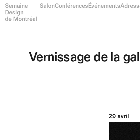
Semaine
Salon
Conférences
Événements
Adress
Design
de Montréal
Vernissage de la ga
29 avril