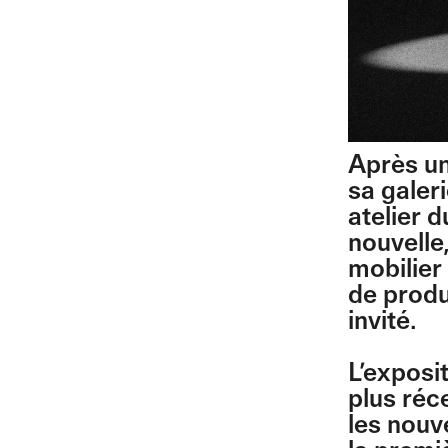
Après un
sa galer
atelier 
nouvelle,
mobilier
de produ
invité.
L’exposi
plus réc
les nouv