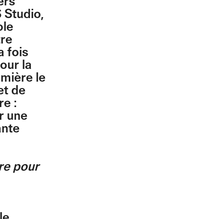
ers
 Studio,
ole
tre
a fois
our la
umière le
et de
e :
er une
ante
re pour
le