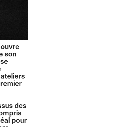
éouvre
e son
use
e
ateliers
premier
issus des
compris
éal pour