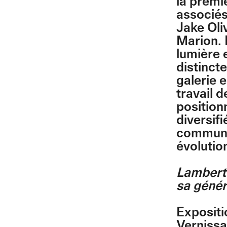
la premi
associés
Jake Oli
Marion. 
lumière e
distinct
galerie 
travail 
position
diversifi
communa
évolutio
Lambert 
sa génér
Expositi
Vernissa