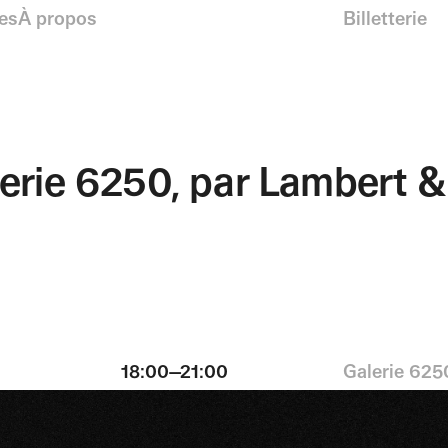
es
À propos
Billetterie
lerie 6250, par Lambert & 
18:00—21:00
Galerie 625