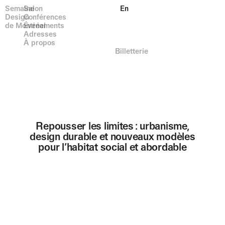
Semaine
Salon
En
Design
Conférences
de Montréal
Événements
Adresses
À propos
Billetterie
Repousser les limites : urbanisme,
design durable et nouveaux modèles
pour l’habitat social et abordable